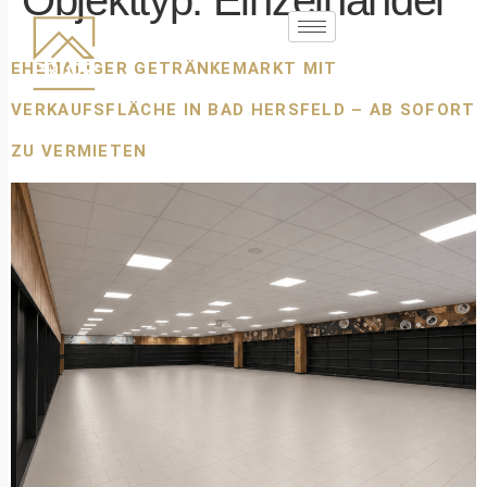
Objekttyp:
Einzelhandel
EHEMALIGER GETRÄNKEMARKT MIT
VERKAUFSFLÄCHE IN BAD HERSFELD – AB SOFORT
ZU VERMIETEN