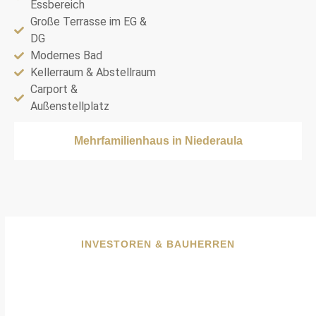
Essbereich
Große Terrasse im EG &
DG
Modernes Bad
Kellerraum & Abstellraum
Carport &
Außenstellplatz
Mehrfamilienhaus in Niederaula
INVESTOREN & BAUHERREN
Möchten Sie ein Projekt in der
Region Fulda entwickeln?
Sprechen Sie uns an – wir beraten Sie vertraulich und