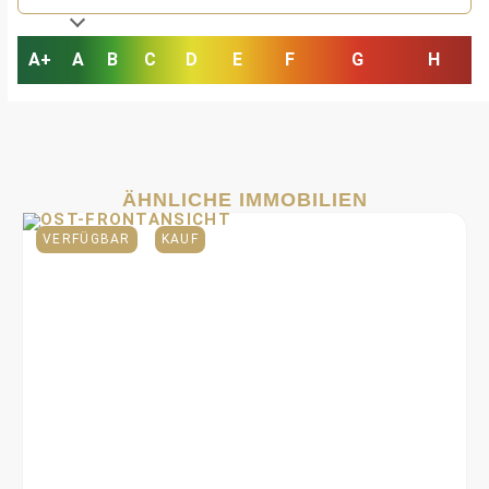
A+
A
B
C
D
E
F
G
H
ÄHNLICHE IMMOBILIEN
VERFÜGBAR
KAUF