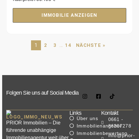
IMMOBILIE ANZEIGEN
1
…
2
3
14
NÄCHSTE »
Folgen Sie uns auf Social Media
Links
Kontakt
Über uns
0661 -
PRIOR Immobilien – Die
Immobilienangebot
86207278
führende unabhängige
Immobilienbewertung
info@prior-
Immobilienagentur weit über