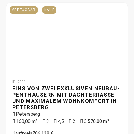
VERFÜGBAR
KAUF
ID: 2309
EINS VON ZWEI EXKLUSIVEN NEUBAU-
PENTHÄUSERN MIT DACHTERRASSE
UND MAXIMALEM WOHNKOMFORT IN
PETERSBERG
Petersberg
160,00 m²
3
4,5
2
3.570,00 m²
Kaufpreis
706.138 €