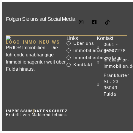
Folgen Sie uns auf Social Media
Links
Kontakt
Über uns
0661 -
PRIOR Immobilien – Die
Immobilienangebot
86207278
führende unabhängige
Immobilienbewertung
info@prior-
Immobilienagentur weit über
Konttakt
immobilien.d
Fulda hinaus.
Frankfurter
Str. 23
36043
Fulda
IMPRESSUM
DATENSCHUTZ
Erstellt von Maklermittelpunkt